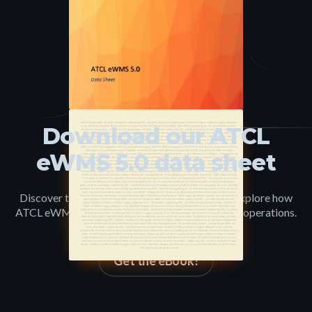
Lorem ipsum dolor sit amet, consetetur sadipscing elitr, sed diam nonumy eirmod tempor invidunt ut labore et dolore magna aliquyam
Download our ATCL
erat, sed diam voluptua. At vero eos et accusam et justo duo dolores et ea rebum. Stet clita kasd gubergren, no sea takimata sanctus
est Lorem ipsum dolor sit amet. Lorem ipsum dolor sit amet, consetetur sadipscing elitr, sed diam nonumy eirmod tempor invidunt ut
labore et dolore magna aliquyam erat, sed diam voluptua. At vero eos et accusam et justo duo dolores et ea rebum. Stet clita kasd
gubergren, no sea takimata sanctus est Lorem ipsum dolor sit amet. Lorem ipsum dolor sit amet, consetetur sadipscing elitr, sed diam
nonumy eirmod tempor invidunt ut labore et dolore magna aliquyam erat, sed diam voluptua. At vero eos et accusam et justo duo
dolores et ea rebum. Stet clita kasd gubergren, no sea takimata sanctus est Lorem ipsum dolor sit amet. Duis autem vel eum iriure
dolor in hendrerit in vulputate velit esse molestie consequat, vel illum dolore eu feugiat nulla facilisis at vero eros et accumsan et iusto
odio dignissim qui blandit praesent luptatum zzril delenit augue duis dolore te feugait nulla facilisi. Lorem ipsum dolor sit amet,
eWMS 5.0 data sheet
consectetuer adipiscing elit, sed diam nonummy nibh euismod tincidunt ut laoreet dolore magna aliquam erat volutpat. Ut wisi enim ad
minim veniam, quis nostrud exerci tation ullamcorper suscipit lobortis nisl ut aliquip ex ea commodo consequat. Duis autem vel eum
iriure dolor in hendrerit in vulputate velit esse molestie consequat, vel illum dolore eu feugiat nulla facilisis at vero eros et accumsan
et iusto odio dignissim qui blandit praesent luptatum zzril delenit augue duis dolore te feugait nulla facilisi. Nam liber tempor cum
soluta nobis eleifend option congue nihil imperdiet doming id quod mazim placerat facer possim assum. Lorem ipsum dolor sit amet,
consectetuer adipiscing elit, sed diam nonummy nibh euismod tincidunt ut laoreet dolore magna aliquam erat volutpat. Ut wisi enim ad
minim veniam, quis nostrud exerci tation ullamcorper suscipit lobortis nisl ut aliquip ex ea commodo consequat. Duis autem vel eum
iriure dolor in hendrerit in vulputate velit esse molestie consequat, vel illum dolore eu feugiat nulla facilisis. At vero eos et accusam
et justo duo dolores et ea rebum. Stet clita kasd gubergren, no sea takimata sanctus est Lorem ipsum dolor sit amet. Lorem ipsum
dolor sit amet, consetetur sadipscing elitr, sed diam nonumy eirmod tempor invidunt ut labore et dolore magna aliquyam erat, sed diam
voluptua. At vero eos et accusam et justo duo dolores et ea rebum. Stet clita kasd gubergren, no sea takimata sanctus est Lorem ipsum
dolor sit amet. Lorem ipsum dolor sit amet, consetetur sadipscing elitr, At accusam aliquyam diam diam dolore dolores duo eirmod
Discover the latest features and benefits and explore how
eos erat, et nonumy sed tempor et et invidunt justo labore Stet clita ea et gubergren, kasd magna no rebum. sanctus sea sed takimata ut
vero voluptua. est Lorem ipsum dolor sit amet. Lorem ipsum dolor sit amet, consetetur sadipscing elitr, sed diam nonumy eirmod
tempor invidunt ut labore et dolore magna aliquyam erat. Consetetur sadipscing elitr, sed diam nonumy eirmod tempor invidunt ut
labore et dolore magna aliquyam erat, sed diam voluptua. At vero eos et accusam et justo duo dolores et ea rebum. Stet clita kasd
ATCL eWMS 5.0 can transform your warehouse operations.
gubergren, no sea takimata sanctus est Lorem ipsum dolor sit amet. Lorem ipsum dolor sit amet, consetetur sadipscing elitr, sed diam
nonumy eirmod tempor invidunt ut labore et dolore magna aliquyam erat, sed diam voluptua. At vero eos et accusam et justo duo
dolores et ea rebum. Stet clita kasd gubergren, no sea takimata sanctus est Lorem ipsum dolor sit amet. Lorem ipsum dolor sit amet,
consetetur sadipscing elitr, sed diam nonumy eirmod tempor invidunt ut labore et dolore magna aliquyam erat, sed diam voluptua. At
vero eos et accusam et justo duo dolores et ea rebum. Stet clita kasd gubergren, no sea takimata sanctus. Lorem ipsum dolor sit
amet, consetetur sadipscing elitr, sed diam nonumy eirmod tempor invidunt ut labore et dolore magna aliquyam erat, sed diam
voluptua. At vero eos et accusam et justo duo dolores et ea rebum. Stet clita kasd gubergren, no sea takimata sanctus est Lorem ipsum
dolor sit amet. Lorem ipsum dolor sit amet, consetetur sadipscing elitr, sed diam nonumy eirmod tempor invidunt ut labore et dolore
magna aliquyam erat, sed diam voluptua. At vero eos et accusam et justo duo dolores et ea rebum. Stet clita kasd gubergren, no sea
takimata sanctus est Lorem ipsum dolor sit amet. Lorem ipsum dolor sit amet, consetetur sadipscing elitr, sed diam nonumy eirmod
tempor invidunt ut labore et dolore magna aliquyam erat, sed diam voluptua. At vero eos et accusam et justo duo dolores et ea rebum.
Stet clita kasd gubergren, no sea
Get the eBook!